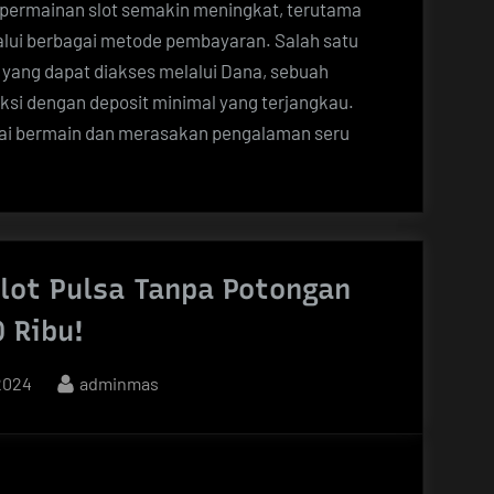
s permainan slot semakin meningkat, terutama
lui berbagai metode pembayaran. Salah satu
t yang dapat diakses melalui Dana, sebuah
ksi dengan deposit minimal yang terjangkau.
lai bermain dan merasakan pengalaman seru
lot Pulsa Tanpa Potongan
 Ribu!
By
2024
adminmas