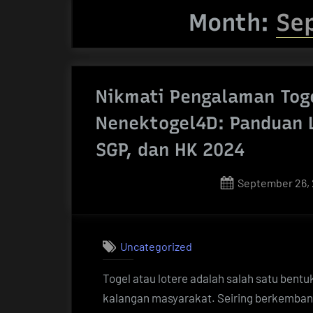
Month:
Se
Nikmati Pengalaman Tog
Nenektogel4D: Panduan L
SGP, dan HK 2024
Posted
September 26,
on
Uncategorized
Togel atau lotere adalah salah satu bent
kalangan masyarakat. Seiring berkembang