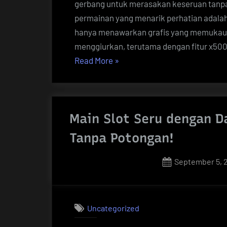
dan
gerbang untuk merasakan keseruan tanpa
HK
permainan yang menarik perhatian adalah K
2024”
hanya menawarkan grafis yang memukau, 
menggiurkan, terutama dengan fitur x50
“Raih
Read More
»
Kemenangan
Ganda:
Main
Main Slot Seru dengan D
Slot
Demo
Tanpa Potongan!
Kakek
Zeus
Posted
September 5, 
Pragmatic
on
x500
dengan
Uncategorized
Akun