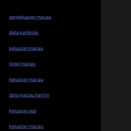
pengeluaran macau
data kamboja
keluaran macau
togel macau
keluaran macau
data macau hari ini
keluaran sgp
keluaran macau