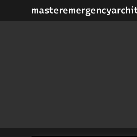
Skip
masteremergencyarchi
to
content