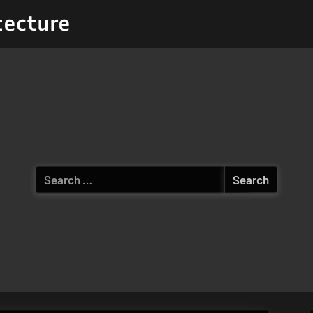
tecture
Search
for: