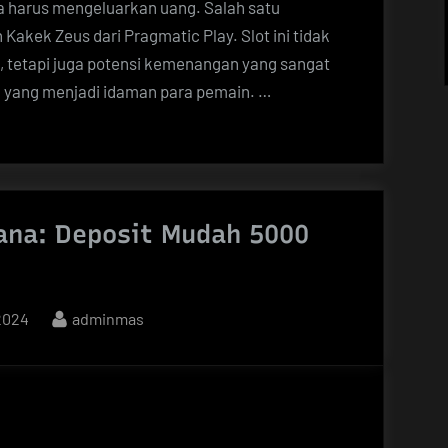
 harus mengeluarkan uang. Salah satu
akek Zeus dari Pragmatic Play. Slot ini tidak
tetapi juga potensi kemenangan yang sangat
0 yang menjadi idaman para pemain. …
ana: Deposit Mudah 5000
By
2024
adminmas