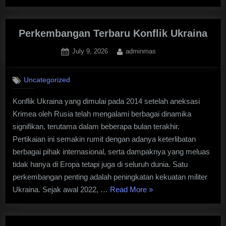
Politik
di
Timur
Perkembangan Terbaru Konflik Ukraina
Tengah:
Posted
By
July 9, 2026
adminmas
Analisis
on
Terkini”
Uncategorized
Konflik Ukraina yang dimulai pada 2014 setelah aneksasi
Krimea oleh Rusia telah mengalami berbagai dinamika
signifikan, terutama dalam beberapa bulan terakhir.
Pertikaian ini semakin rumit dengan adanya keterlibatan
berbagai pihak internasional, serta dampaknya yang meluas
tidak hanya di Eropa tetapi juga di seluruh dunia. Satu
perkembangan penting adalah peningkatan kekuatan militer
“Perkembangan
Ukraina. Sejak awal 2022, …
Read More
»
Terbaru
Konflik