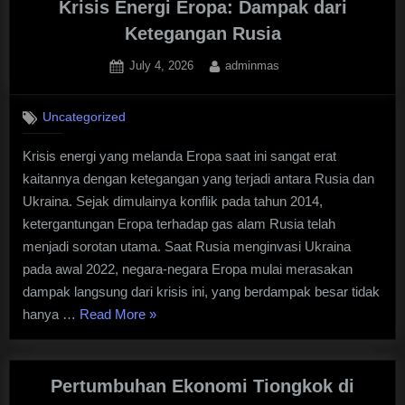
Ukraina”
Krisis Energi Eropa: Dampak dari
Ketegangan Rusia
Posted
By
July 4, 2026
adminmas
on
Uncategorized
Krisis energi yang melanda Eropa saat ini sangat erat
kaitannya dengan ketegangan yang terjadi antara Rusia dan
Ukraina. Sejak dimulainya konflik pada tahun 2014,
ketergantungan Eropa terhadap gas alam Rusia telah
menjadi sorotan utama. Saat Rusia menginvasi Ukraina
pada awal 2022, negara-negara Eropa mulai merasakan
dampak langsung dari krisis ini, yang berdampak besar tidak
“Krisis
hanya …
Read More
»
Energi
Eropa:
Dampak
Pertumbuhan Ekonomi Tiongkok di
dari