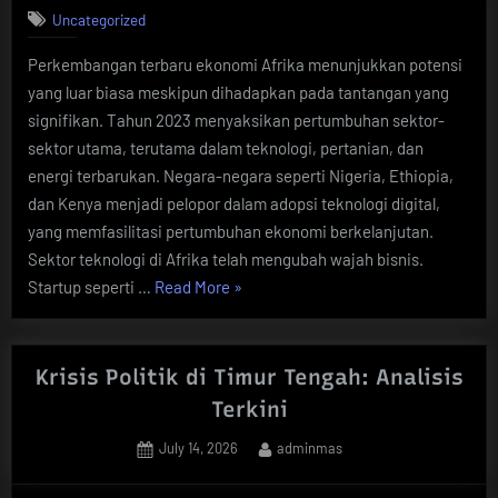
Uncategorized
Perkembangan terbaru ekonomi Afrika menunjukkan potensi
yang luar biasa meskipun dihadapkan pada tantangan yang
signifikan. Tahun 2023 menyaksikan pertumbuhan sektor-
sektor utama, terutama dalam teknologi, pertanian, dan
energi terbarukan. Negara-negara seperti Nigeria, Ethiopia,
dan Kenya menjadi pelopor dalam adopsi teknologi digital,
yang memfasilitasi pertumbuhan ekonomi berkelanjutan.
Sektor teknologi di Afrika telah mengubah wajah bisnis.
“Perkembangan
Startup seperti …
Read More
»
Terbaru
Ekonomi
Afrika”
Krisis Politik di Timur Tengah: Analisis
Terkini
Posted
By
July 14, 2026
adminmas
on