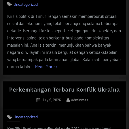
Uncategorized
Krisis politik di Timur Tengah semakin memperburuk situasi
sosial dan ekonomi yang telah berlangsung selama beberapa
dekade. Berbagai faktor, seperti ketegangan etnis, sekte, dan
intervensi asing, telah berkontribusi pada kompleksitas
masalah ini. Analisis terkini menunjukkan bahwa banyak
negara di wilayah ini masih bergulat dengan ketidakstabilan,
yang berdampak pada keamanan global. Salah satu penyebab
“Krisis
utama krisis …
Read More
»
Politik
di
Timur
Perkembangan Terbaru Konflik Ukraina
Tengah:
Posted
By
July 9, 2026
adminmas
Analisis
on
Terkini”
Uncategorized
Konflik Ukraina yang dimulai pada 2014 setelah aneksasi