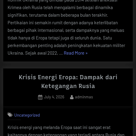
Krimea oleh Rusia telah mengalami berbagai dinamika
signifikan, terutama dalam beberapa bulan terakhir.
Pertikaian ini semakin rumit dengan adanya keterlibatan
berbagai pihak internasional, serta dampaknya yang meluas
tidak hanya di Eropa tetapi juga di seluruh dunia. Satu
perkembangan penting adalah peningkatan kekuatan militer
“Perkembangan
Ukraina. Sejak awal 2022, …
Read More
»
Terbaru
Konflik
Ukraina”
Krisis Energi Eropa: Dampak dari
Ketegangan Rusia
Posted
By
July 4, 2026
adminmas
on
Uncategorized
Krisis energi yang melanda Eropa saat ini sangat erat
kaitannya dengan ketegangan yang terjadi antara Rusia dan