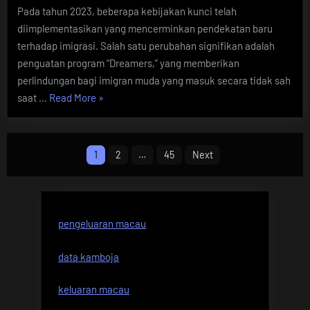
Pada tahun 2023, beberapa kebijakan kunci telah
diimplementasikan yang mencerminkan pendekatan baru
terhadap imigrasi. Salah satu perubahan signifikan adalah
penguatan program “Dreamers,” yang memberikan
perlindungan bagi imigran muda yang masuk secara tidak sah
“Perkembangan
saat …
Read More
»
Terbaru
Kebijakan
Posts
Imigrasi
1
2
…
45
Next
Amerika
pagination
Serikat”
pengeluaran macau
data kamboja
keluaran macau