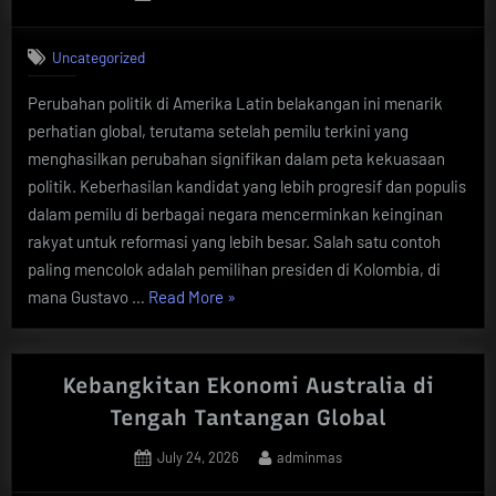
on
Uncategorized
Perubahan politik di Amerika Latin belakangan ini menarik
perhatian global, terutama setelah pemilu terkini yang
menghasilkan perubahan signifikan dalam peta kekuasaan
politik. Keberhasilan kandidat yang lebih progresif dan populis
dalam pemilu di berbagai negara mencerminkan keinginan
rakyat untuk reformasi yang lebih besar. Salah satu contoh
paling mencolok adalah pemilihan presiden di Kolombia, di
“Perubahan
mana Gustavo …
Read More
»
Politik
di
Amerika
Kebangkitan Ekonomi Australia di
Latin:
Tengah Tantangan Global
Dampak
Posted
By
July 24, 2026
adminmas
Pemilu
on
Terkini”