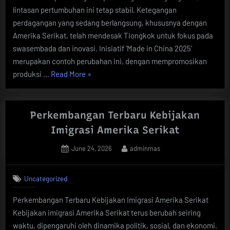
lintasan pertumbuhan ini tetap stabil. Ketegangan
perdagangan yang sedang berlangsung, khususnya dengan
Amerika Serikat, telah mendesak Tiongkok untuk fokus pada
swasembada dan inovasi. Inisiatif ‘Made in China 2025’
merupakan contoh perubahan ini, dengan mempromosikan
“Pertumbuhan
produksi …
Read More
»
Ekonomi
Tiongkok
di
Perkembangan Terbaru Kebijakan
Tengah
Imigrasi Amerika Serikat
Tantangan
Posted
By
June 24, 2026
adminmas
Global”
on
Uncategorized
Perkembangan Terbaru Kebijakan Imigrasi Amerika Serikat
Kebijakan imigrasi Amerika Serikat terus berubah seiring
waktu, dipengaruhi oleh dinamika politik, sosial, dan ekonomi.