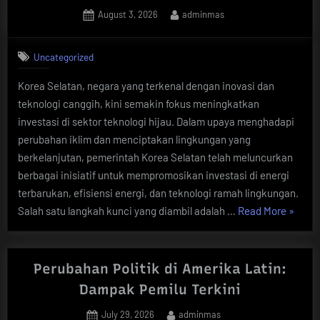
Posted
By
August 3, 2026
adminmas
Tengah
on
Sanksi
Internasional”
Uncategorized
Korea Selatan, negara yang terkenal dengan inovasi dan
teknologi canggih, kini semakin fokus meningkatkan
investasi di sektor teknologi hijau. Dalam upaya menghadapi
perubahan iklim dan menciptakan lingkungan yang
berkelanjutan, pemerintah Korea Selatan telah meluncurkan
berbagai inisiatif untuk mempromosikan investasi di energi
terbarukan, efisiensi energi, dan teknologi ramah lingkungan.
“Korea
Salah satu langkah kunci yang diambil adalah …
Read More
»
Selata
Mening
Investa
Perubahan Politik di Amerika Latin:
di
Dampak Pemilu Terkini
Teknol
Posted
By
July 29, 2026
adminmas
Hijau”