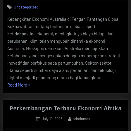
Uncategorized
Kebangkitan Ekonomi Australia di Tengah Tantangan Global
Kekhawatiran tentang tantangan global, seperti
ketidakpastian ekonomi, meningkatnya biaya hidup, dan
perubahan iklim, telah mengubah dinamika ekonomi
Australia. Meskipun demikian, Australia menunjukkan
ketahanan yang mengesankan dengan menerapkan strategi
inovatif dan berfokus pada pertumbuhan. Sektor-sektor
utama seperti sumber daya alam, pertanian, dan teknologi
digital menjadi pendorong utama bagi kebangkitan …
“Kebangkitan
Read More
»
Ekonomi
Australia
di
Perkembangan Terbaru Ekonomi Afrika
Tengah
Posted
By
July 19, 2026
adminmas
Tantangan
on
Global”