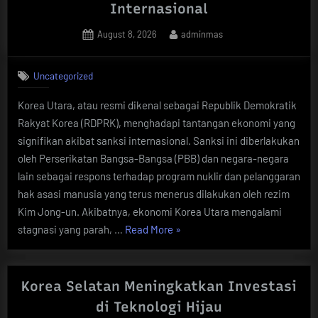
Internasional
Posted
By
August 8, 2026
adminmas
on
Uncategorized
Korea Utara, atau resmi dikenal sebagai Republik Demokratik
Rakyat Korea (RDPRK), menghadapi tantangan ekonomi yang
signifikan akibat sanksi internasional. Sanksi ini diberlakukan
oleh Perserikatan Bangsa-Bangsa (PBB) dan negara-negara
lain sebagai respons terhadap program nuklir dan pelanggaran
hak asasi manusia yang terus menerus dilakukan oleh rezim
Kim Jong-un. Akibatnya, ekonomi Korea Utara mengalami
“Korea
stagnasi yang parah, …
Read More
»
Utara
Menghadapi
Tantangan
Korea Selatan Meningkatkan Investasi
Ekonomi
di Teknologi Hijau
di