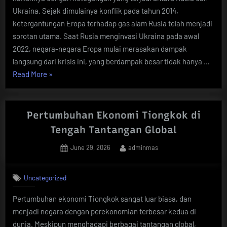
Ukraina. Sejak dimulainya konflik pada tahun 2014,
ketergantungan Eropa terhadap gas alam Rusia telah menjadi
sorotan utama. Saat Rusia menginvasi Ukraina pada awal
2022, negara-negara Eropa mulai merasakan dampak
langsung dari krisis ini, yang berdampak besar tidak hanya …
“Krisis
Read More
»
Energi
Eropa:
Dampak
Pertumbuhan Ekonomi Tiongkok di
dari
Tengah Tantangan Global
Ketegangan
Posted
By
June 29, 2026
adminmas
Rusia”
on
Uncategorized
Pertumbuhan ekonomi Tiongkok sangat luar biasa, dan
menjadi negara dengan perekonomian terbesar kedua di
dunia. Meskipun menghadapi berbagai tantangan global,