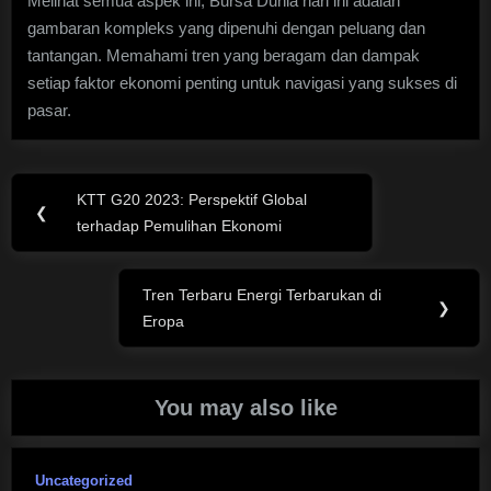
Melihat semua aspek ini, Bursa Dunia hari ini adalah
gambaran kompleks yang dipenuhi dengan peluang dan
tantangan. Memahami tren yang beragam dan dampak
setiap faktor ekonomi penting untuk navigasi yang sukses di
pasar.
Post
KTT G20 2023: Perspektif Global
Previous
❮
navigation
terhadap Pemulihan Ekonomi
Post:
Tren Terbaru Energi Terbarukan di
Next
❯
Eropa
Post:
You may also like
Uncategorized