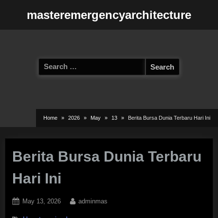
Skip
masteremergencyarchitecture
to
content
Search
for:
Home
2026
May
13
Berita Bursa Dunia Terbaru Hari Ini
Berita Bursa Dunia Terbaru
Hari Ini
Posted
By
May 13, 2026
adminmas
on